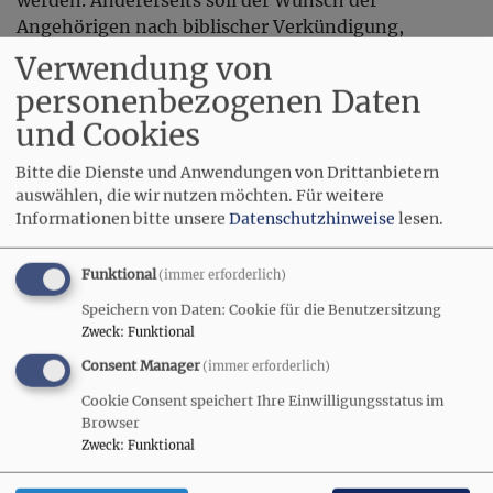
Angehörigen nach biblischer Verkündigung,
Fürbitte und Begleitung respektiert werden. Diese
Verwendung von
Spannung kann nur gemeinsam aufgelöst werden.
personenbezogenen Daten
Ist eine kirchliche Bestattung nicht möglich, kann
und Cookies
eine andere Form der kirchlichen Begleitung
gefunden werden. Aber auch freie Trauerredner sind
Bitte die Dienste und Anwendungen von Drittanbietern
hier eine gute Möglichkeit. Hat sich ein Mensch
auswählen, die wir nutzen möchten.
Für weitere
selbst das Leben genommen, dann ist der Trost, den
Informationen bitte unsere
Datenschutzhinweise
lesen.
eine kirchliche Bestattung geben kann, besonders
notwendig. Die kirchliche Begleitung der
Funktional
(immer erforderlich)
Angehörigen ist besonders geboten. Ungetaufte
Speichern von Daten: Cookie für die Benutzersitzung
Kinder evangelischer Eltern, frühverstorbene
Zweck
:
Funktional
Kinder, bei denen die Nottaufe nicht mehr möglich
Consent Manager
war, und Totgeborene haben ein Anrecht darauf,
(immer erforderlich)
kirchlich bestattet zu werden.
Cookie Consent speichert Ihre Einwilligungsstatus im
Browser
Musikalische Gestaltung der Feier
Zweck
:
Funktional
Zum Gottesdienst in der Kirche gehören die Lieder