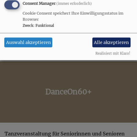
Consent Manager
(immer erforderlich)
Cookie Consent speichert Ihre Einwilligungsstatus im
Browser
Zweck
:
Funktional
Die Südosteuropäische Tanzgruppe trifft sich
wöchentlich mittwochs von 20.00 Uhr bis 22 Uhr.
Auswahl akzeptieren
Alle akzeptieren
Kontakt:
Magda Preißner (08153/7585)
Realisiert mit Klaro!
DanceOn60+
Tanzveranstaltung für Seniorinnen und Senioren