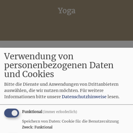
Yoga
Rückenyoga: Donnerstags 18.00-19.30 Uhr (
nicht in
Verwendung von
den Schulferien
)
personenbezogenen Daten
Ort: Martin-Luther-Haus Seefeld
und Cookies
Kontakt:
Julia Svigir (0151/11001735)
Bitte die Dienste und Anwendungen von Drittanbietern
auswählen, die wir nutzen möchten.
Für weitere
Informationen bitte unsere
Datenschutzhinweise
lesen.
Funktional
(immer erforderlich)
Südosteuropäische Tanzgruppe
Speichern von Daten: Cookie für die Benutzersitzung
Zweck
:
Funktional