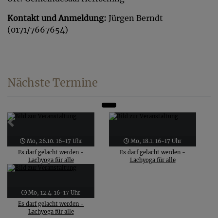
Kontakt und Anmeldung:
Jürgen Berndt
(0171/7667654)
Nächste Termine
Zurück
Weit
Mo, 26.10. 16-17 Uhr
Mo, 18.1. 16-17 Uhr
Es darf gelacht werden -
Es darf gelacht werden -
Lachyoga für alle
Lachyoga für alle
Mo, 12.4. 16-17 Uhr
Es darf gelacht werden -
Lachyoga für alle