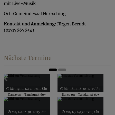
mit Live-Musik
Ort: Gemeindesaal Herrsching
Kontakt und Anmeldung:
Jürgen Berndt
(01717667654)
Nächste Termine
Zurück
Weit
Mo, 19.10. 14:30-17:15 Uhr
Mo, 16.11. 14:30-17:15 Uhr
Dance on - Tanzkunst 60+
Dance on - Tanzkunst 60+
Mo, 1.2. 14:30-17:15 Uhr
Mo, 1.3. 14:30-17:15 Uhr